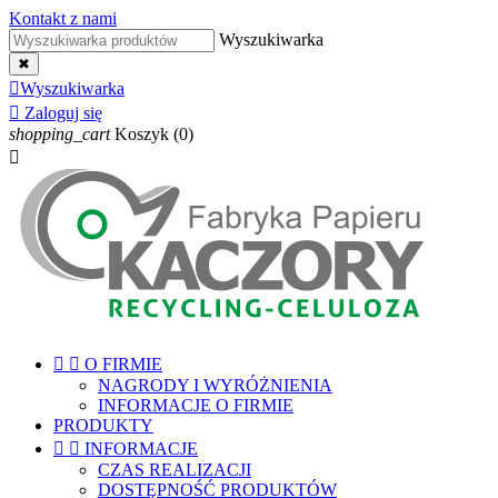
Kontakt z nami
Wyszukiwarka
✖

Wyszukiwarka

Zaloguj się
shopping_cart
Koszyk
(0)



O FIRMIE
NAGRODY I WYRÓŻNIENIA
INFORMACJE O FIRMIE
PRODUKTY


INFORMACJE
CZAS REALIZACJI
DOSTĘPNOŚĆ PRODUKTÓW