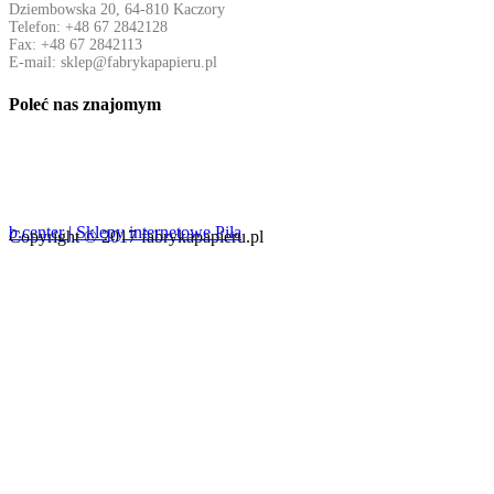
Dziembowska 20, 64-810 Kaczory
Telefon: +48 67 2842128
Fax: +48 67 2842113
E-mail: sklep@fabrykapapieru.pl
Poleć nas znajomym
b.center | Sklepy internetowe Piła
Copyright © 2017 fabrykapapieru.pl