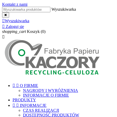
Kontakt z nami
Wyszukiwarka
✖

Wyszukiwarka

Zaloguj się
shopping_cart
Koszyk
(0)



O FIRMIE
NAGRODY I WYRÓŻNIENIA
INFORMACJE O FIRMIE
PRODUKTY


INFORMACJE
CZAS REALIZACJI
DOSTĘPNOŚĆ PRODUKTÓW