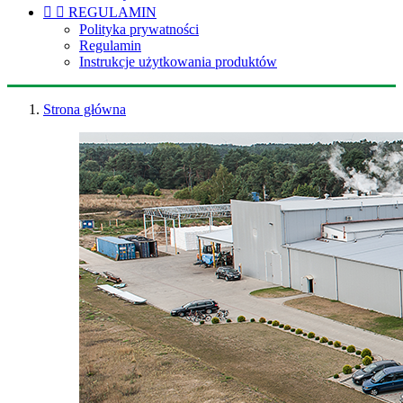


REGULAMIN
Polityka prywatności
Regulamin
Instrukcje użytkowania produktów
Strona główna